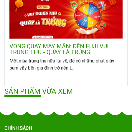
VÒNG QUAY MAY MẮN: ĐẾN FUJI VUI
TRUNG THU - QUAY LÀ TRÚNG
Một mùa trung thu nữa lại về, để có những phút giây
sum vầy bên gia đình trở nên t...
SẢN PHẨM VỪA XEM
CHÍNH SÁCH