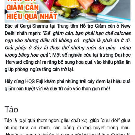
Bác sĩ Gargi Sharma tại Trung tâm Hỗ trợ Giảm cân ở New
Delhi nhấn mạnh:
“Để giảm cân, bạn phải hạn chế calories
nạp vào nhưng điều đó không có nghĩa là phải ăn ít đi.
Giải pháp ở đây là thay thế những món ăn giàu năng
lượng bằng hoa quả”.
Một số nghiên cứu tại trường Đại học
Harvard cũng chỉ ra rằng bổ sung hoa quả vào khẩu phần ăn
giúp phòng ngừa tăng cân trở lại.
Hãy cùng HQS Fuji khám phá những trái cây đem lại hiệu quả
giảm cân tuyệt vời và duy trì sắc vóc thon gọn nhé!
Táo
Táo là loại quả thơm ngon, giàu chất xơ, giúp “cứu đói” giữa
những bữa ăn chính, cân bằng đường huyết trong máu.
Ngoài ra, bạn có thể ăn táo cùng với bơ lạc không đường, là