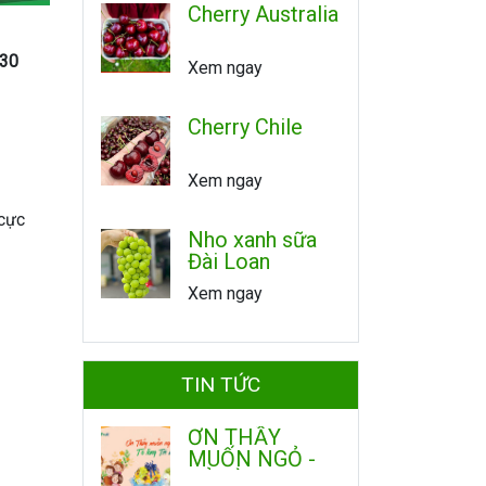
Cherry Australia
 30
Xem ngay
Cherry Chile
Xem ngay
 cực
Nho xanh sữa
Đài Loan
Xem ngay
TIN TỨC
ƠN THẦY
MUỐN NGỎ -
TỎ LÒNG TRI