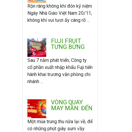
ÂN
Rộn ràng không khí đón kỷ niệm
Ngày Nhà Giáo Việt Nam 20/11,
không khí vui tươi ấy càng rõ ...
FUJI FRUIT
TƯNG BỪNG
KHAI TRƯƠNG
VĂN PHÒNG -
Sau 7 năm phát triển, Công ty
CHI NHÁNH
cổ phần xuất nhập khẩu Fuji tiến
MIỀN NAM
hành khai trương văn phòng chi
nhánh ...
VÒNG QUAY
MAY MẮN: ĐẾN
FUJI VUI
TRUNG THU -
Một mùa trung thu nữa lại về, để
QUAY LÀ
có những phút giây sum vầy
TRÚNG