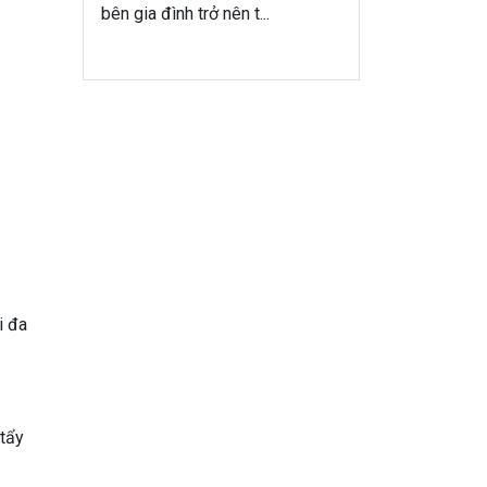
bên gia đình trở nên t...
i đa
 tẩy