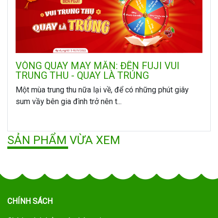
VÒNG QUAY MAY MẮN: ĐẾN FUJI VUI
TRUNG THU - QUAY LÀ TRÚNG
Một mùa trung thu nữa lại về, để có những phút giây
sum vầy bên gia đình trở nên t...
SẢN PHẨM VỪA XEM
CHÍNH SÁCH