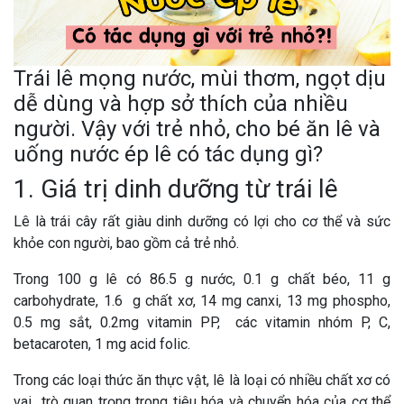
Trái lê mọng nước, mùi thơm, ngọt dịu
dễ dùng và hợp sở thích của nhiều
người. Vậy với trẻ nhỏ, cho bé ăn lê và
uống nước ép lê có tác dụng gì?
1. Giá trị dinh dưỡng từ trái lê
Lê là trái cây rất giàu dinh dưỡng có lợi cho cơ thể và sức
khỏe con người, bao gồm cả trẻ nhỏ.
Trong 100 g lê có 86.5 g nước, 0.1 g chất béo, 11 g
carbohydrate, 1.6 g chất xơ, 14 mg canxi, 13 mg phospho,
0.5 mg sắt, 0.2mg vitamin PP, các vitamin nhóm P, C,
betacaroten, 1 mg acid folic.
Trong các loại thức ăn thực vật, lê là loại có nhiều chất xơ có
vai trò quan trọng trong tiêu hóa và chuyển hóa của cơ thể