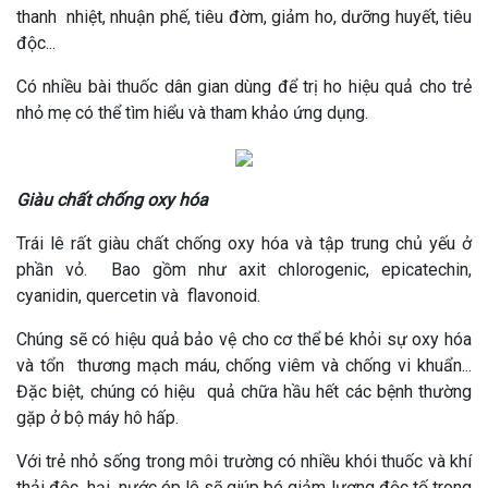
thanh nhiệt, nhuận phế, tiêu đờm, giảm ho, dưỡng huyết, tiêu
độc...
Có nhiều bài thuốc dân gian dùng để trị ho hiệu quả cho trẻ
nhỏ mẹ có thể tìm hiểu và tham khảo ứng dụng.
Giàu chất chống oxy hóa
Trái lê rất giàu chất chống oxy hóa và tập trung chủ yếu ở
phần vỏ. Bao gồm như axit chlorogenic, epicatechin,
cyanidin, quercetin và flavonoid.
Chúng sẽ có hiệu quả bảo vệ cho cơ thể bé khỏi sự oxy hóa
và tổn thương mạch máu, chống viêm và chống vi khuẩn...
Đặc biệt, chúng có hiệu quả chữa hầu hết các bệnh thường
gặp ở bộ máy hô hấp.
Với trẻ nhỏ sống trong môi trường có nhiều khói thuốc và khí
thải độc hại, nước ép lê sẽ giúp bé giảm lượng độc tố trong