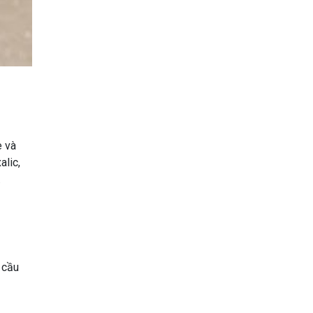
e và
alic,
.
 cầu