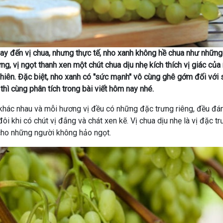
ay đến vị chua, nhưng thực tế, nho xanh không hề chua như những
g, vị ngọt thanh xen một chút chua dịu nhẹ kích thích vị giác của
ự nhiên. Đặc biệt, nho xanh có ''sức mạnh'' vô cùng ghê gớm đối với
hì cùng phân tích trong bài viết hôm nay nhé.
 khác nhau và mỗi hương vị đều có những đặc trưng riêng, đều đán
ôi khi có chút vị đắng và chát xen kẽ. Vị chua dịu nhẹ là vị đặc t
 cho những người không hảo ngọt.