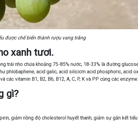
u được chế biến thành rượu vang trắng
ho xanh tươi.
rong trái nho chứa khoảng 75-85% nước, 18-33% là đường glucos
hư phlobaphene, acid galic, acid silicicm acid phosphoric, acid ox
ắt và các vitamin B1, B2, B6, B12, A, C, P, K và PP cùng các enzyme
g gì?
pirin, giảm nồng độ cholesterol huyết thanh, giảm sự gắn kết tiểu