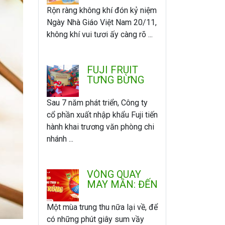
ÂN
Rộn ràng không khí đón kỷ niệm
Ngày Nhà Giáo Việt Nam 20/11,
không khí vui tươi ấy càng rõ ...
FUJI FRUIT
TƯNG BỪNG
KHAI TRƯƠNG
VĂN PHÒNG -
Sau 7 năm phát triển, Công ty
CHI NHÁNH
cổ phần xuất nhập khẩu Fuji tiến
MIỀN NAM
hành khai trương văn phòng chi
nhánh ...
VÒNG QUAY
MAY MẮN: ĐẾN
FUJI VUI
TRUNG THU -
Một mùa trung thu nữa lại về, để
QUAY LÀ
có những phút giây sum vầy
TRÚNG