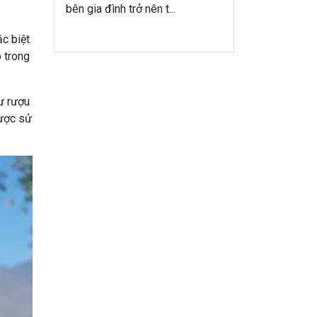
bên gia đình trở nên t...
ặc biệt
 trong
ư rượu
ợc sử