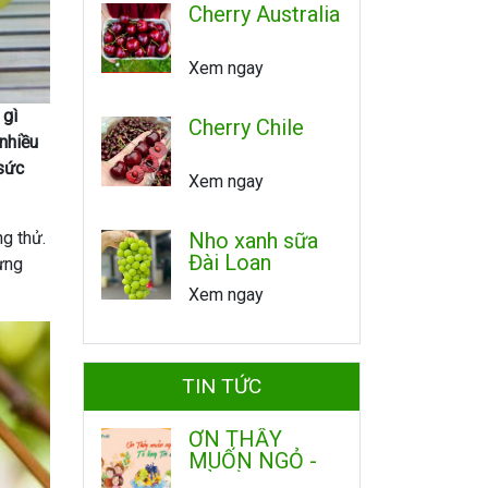
Cherry Australia
Xem ngay
 gì
Cherry Chile
 nhiều
 sức
Xem ngay
g thử.
Nho xanh sữa
Đài Loan
rưng
Xem ngay
TIN TỨC
ƠN THẦY
MUỐN NGỎ -
TỎ LÒNG TRI