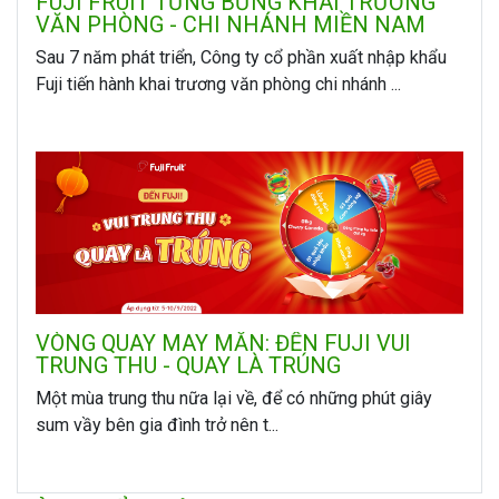
FUJI FRUIT TƯNG BỪNG KHAI TRƯƠNG
VĂN PHÒNG - CHI NHÁNH MIỀN NAM
Sau 7 năm phát triển, Công ty cổ phần xuất nhập khẩu
Fuji tiến hành khai trương văn phòng chi nhánh ...
VÒNG QUAY MAY MẮN: ĐẾN FUJI VUI
TRUNG THU - QUAY LÀ TRÚNG
Một mùa trung thu nữa lại về, để có những phút giây
sum vầy bên gia đình trở nên t...