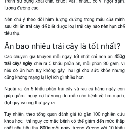
Tránh sử dụng xoài chín, chuối, vải , nhãn… có vị ngọt đậm,
lượng đường cao.
Nên chú ý theo dõi hàm lượng đường trong máu của mình
sau khi ăn trái cây để biết được loại trái cây nào nên hạn chế
tiêu thụ.
Ăn bao nhiêu trái cây là tốt nhất?
Các chuyên gia khuyên mỗi ngày tốt nhất chỉ nên ăn
450g
trái cây/ ngày
chia ra 5 khẩu phần ăn, mỗi phần 80 gam, vì
nếu có ăn hơn tuy không gây hại gì cho sức khỏe nhưng
cũng không mạng lại lợi ích gì nhiều hơn.
Ngoài ra, ăn 5 khẩu phần trái cây và rau củ hàng ngày còn
giúp giảm nguy cơ tử vong do mắc các bệnh về tim mạch,
đột quỵ và ung thư gây ra.
Tuy nhiên, theo tổng quan đánh giá từ gần 100 nghiên cứu
khoa học, thì nguy cơ mắc bệnh có thể giảm đến mức thấp
nhất nếu tiêu thụ
800g
mỗi ngày, tương đương với 10 khẩu