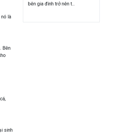
bên gia đình trở nên t...
 nó là
a. Bên
cho
cá,
i sinh