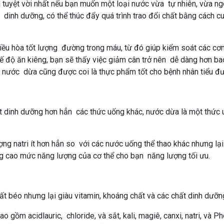
n tuyệt vời nhất nếu bạn muốn một loại nước vừa tự nhiên, vừa ng
 dinh dưỡng, có thể thúc đẩy quá trình trao đổi chất bằng cách c
 điều hòa tốt lượng đường trong máu, từ đó giúp kiểm soát các cơ
 độ ăn kiêng, bạn sẽ thấy việc giảm cân trở nên dễ dàng hơn ba
, nước dừa cũng được coi là thực phẩm tốt cho bệnh nhân tiểu đ
ất dinh dưỡng hơn hẳn các thức uống khác, nước dừa là một thức
ng natri ít hơn hẳn so với các nước uống thể thao khác nhưng lại
âng cao mức năng lượng của cơ thể cho bạn năng lượng tối ưu.
hất béo nhưng lại giàu vitamin, khoáng chất và các chất dinh dưỡn
 gồm acidlauric, chloride, và sắt, kali, magiê, canxi, natri, và P