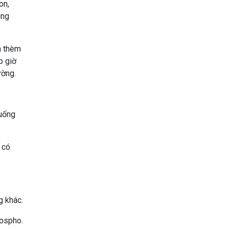
on,
ung
n thèm
o giờ
ường.
 uống
 có
g khác.
hospho.