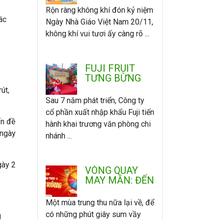
ÂN
Rộn ràng không khí đón kỷ niệm
ác
Ngày Nhà Giáo Việt Nam 20/11,
không khí vui tươi ấy càng rõ ...
FUJI FRUIT
TƯNG BỪNG
KHAI TRƯƠNG
út,
VĂN PHÒNG -
Sau 7 năm phát triển, Công ty
CHI NHÁNH
cổ phần xuất nhập khẩu Fuji tiến
MIỀN NAM
ấn đề
hành khai trương văn phòng chi
 ngày
nhánh ...
gày 2
VÒNG QUAY
MAY MẮN: ĐẾN
FUJI VUI
TRUNG THU -
Một mùa trung thu nữa lại về, để
QUAY LÀ
có những phút giây sum vầy
g
TRÚNG