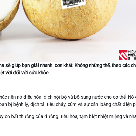
a sẽ giúp bạn giải nhanh cơn khát. Không những thế, theo các c
t vời đối với sức khỏe.
khác nên nó điều hòa dịch nội bộ và bổ sung nước cho cơ thể. Nó
n bị bệnh lỵ, dịch tả, tiêu chảy, cúm và sự cân bằng chất điện p
 cơ bất thường của đường tiêu hóa, tạm biệt nhiệt miệng và nh