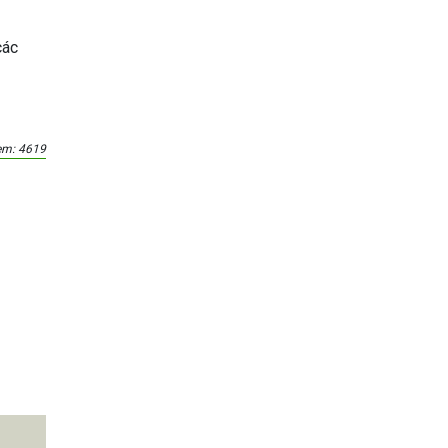
các
em: 4619