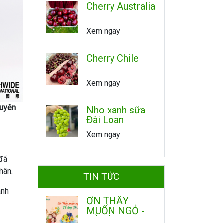
Cherry Australia
Xem ngay
Cherry Chile
Xem ngay
huyên
Nho xanh sữa
Đài Loan
Xem ngay
 đã
hân.
TIN TỨC
anh
ƠN THẦY
MUỐN NGỎ -
TỎ LÒNG TRI