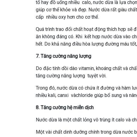
tố hay đồ uống nhiều calo, nước dừa là lựa chọ
giúp cơ thể khỏe và đẹp. Nước dừa rất giàu chất
cấp nhiều oxy hơn cho cơ thể.
Quá trình trao đổi chất hoạt động thích hợp sẽ
ăn không đáng có. Khi kết hợp nước dừa vào chế
hết. Do khả năng điều hòa lượng đường máu tốt
7.
Tăng cường năng lượng
Do đặc tính dồi dào vitamin, khoáng chất và ch
tăng cường năng lượng tuyệt vời.
Trong đó, nước dừa có chứa ít đường và hàm lượ
nhiều kali, canxi vàchloride giúp bổ sung và n
8. Tăng cường hệ miễn dịch
Nước dừa là một chất lỏng vô trùng ít calo và c
Một vài chất dinh dưỡng chính trong dừa nước bao