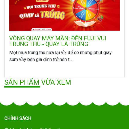
VÒNG QUAY MAY MẮN: ĐẾN FUJI VUI
TRUNG THU - QUAY LÀ TRÚNG
Một mùa trung thu nữa lại về, để có những phút giây
sum vầy bên gia đình trở nên t...
SẢN PHẨM VỪA XEM
CHÍNH SÁCH