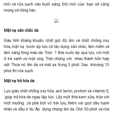
môi và rửa sạch vào buổi sáng. Đôi môi của bạn sẽ căng
mọng và hồng hào.
Mặt nạ săn chắc da
Giàu tính kháng khuẩn, chất giữ độ ẩm và chất chống oxy
hóa, mặt nạ nước ép lựu có tác dụng săn chắc, làm mềm và
làm sáng tông màu da. Trộn 1 thìa nước ép quả lựu, với một
ít trà xanh và mật ong. Trộn chúng với nhau thành hỗn hợp
sệt. Thoa nó lên da và mát xa trong 5 phút. Sau khoảng 15
phút thì rửa sạch.
Mặt nạ trẻ hóa da
Lựu giàu chất chống oxy hóa, axit lactic, protein và vitamin E,
giúp trẻ hóa da ngay lập tức. Lấy một thìa kem sữa, trộn với
một muỗng cà phê bột vỏ trái lựu, thêm vài giọt dầu hạnh
nhân và dầu ô liu. Áp dụng chúng lên da. Chờ 30 phút và rửa