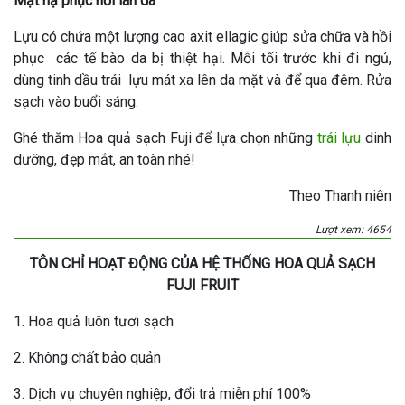
Mặt nạ phục hồi làn da
Lựu có chứa một lượng cao axit ellagic giúp sửa chữa và hồi
phục các tế bào da bị thiệt hại. Mỗi tối trước khi đi ngủ,
dùng tinh dầu trái lựu mát xa lên da mặt và để qua đêm. Rửa
sạch vào buổi sáng.
Ghé thăm Hoa quả sạch Fuji để lựa chọn những
trái lựu
dinh
dưỡng, đẹp mắt, an toàn nhé!
Theo Thanh niên
Lượt xem: 4654
TÔN CHỈ HOẠT ĐỘNG CỦA HỆ THỐNG HOA QUẢ SẠCH
FUJI FRUIT
1. Hoa quả luôn tươi sạch
2. Không chất bảo quản
3. Dịch vụ chuyên nghiệp, đổi trả miễn phí 100%