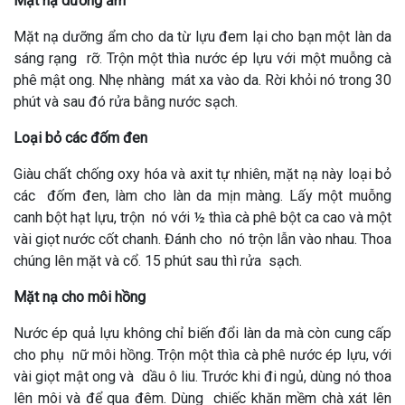
Mặt nạ dưỡng ẩm
Mặt nạ dưỡng ẩm cho da từ lựu đem lại cho bạn một làn da
sáng rạng rỡ. Trộn một thìa nước ép lựu với một muỗng cà
phê mật ong. Nhẹ nhàng mát xa vào da. Rời khỏi nó trong 30
phút và sau đó rửa bằng nước sạch.
Loại bỏ các đốm đen
Giàu chất chống oxy hóa và axit tự nhiên, mặt nạ này loại bỏ
các đốm đen, làm cho làn da mịn màng. Lấy một muỗng
canh bột hạt lựu, trộn nó với ½ thìa cà phê bột ca cao và một
vài giọt nước cốt chanh. Đánh cho nó trộn lẫn vào nhau. Thoa
chúng lên mặt và cổ. 15 phút sau thì rửa sạch.
Mặt nạ cho môi hồng
Nước ép quả lựu không chỉ biến đổi làn da mà còn cung cấp
cho phụ nữ môi hồng. Trộn một thìa cà phê nước ép lựu, với
vài giọt mật ong và dầu ô liu. Trước khi đi ngủ, dùng nó thoa
lên môi và để qua đêm. Dùng chiếc khăn mềm chà xát lên