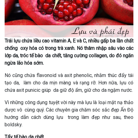
Trái lựu chứa liều cao vitamin A, E và C, nhiều gấp ba lần chất
chống oxy hóa có trong trà xanh. Nó thâm nhập sâu vào các
lớp da, tróc tế bào da chết, tăng cường collagen, do đó ngăn
ngừa lão hóa sớm.
Nó cũng chứa flavonoid và axit phenolic, nhằm thúc đẩy tái
tạo da, làm cho da mịn màng và rạng rỡ. Hơn nữa, lựu có
chứa axit punicic giúp da giữ độ ẩm, giữ cho da ngậm nước.
Vì những công dụng tuyệt vời này mà lựu là loại mặt nạ thảo
dược vô cùng quý. Các chuyên gia chăm sóc sắc đẹp Ấn Độ
hướng dẫn cách dùng lựu trong làm đẹp như sau, theo
boldsky.
Tẩy tế bào da chết