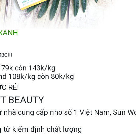
 XANH
MBO!!!
79k còn 143k/kg
nd 108k/kg còn 80k/kg
ỰC RẺ!
T BEAUTY
 nhà cung cấp nho số 1 Việt Nam, Sun W
 từ kiểm định chất lượng