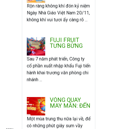
ÂN
Rộn ràng không khí đón kỷ niệm
Ngày Nhà Giáo Việt Nam 20/11,
không khí vui tươi ấy càng rõ ...
FUJI FRUIT
TƯNG BỪNG
KHAI TRƯƠNG
VĂN PHÒNG -
Sau 7 năm phát triển, Công ty
CHI NHÁNH
cổ phần xuất nhập khẩu Fuji tiến
MIỀN NAM
hành khai trương văn phòng chi
nhánh ...
VÒNG QUAY
MAY MẮN: ĐẾN
FUJI VUI
TRUNG THU -
Một mùa trung thu nữa lại về, để
QUAY LÀ
có những phút giây sum vầy
TRÚNG