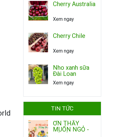
Cherry Australia
Xem ngay
Cherry Chile
Xem ngay
Nho xanh sữa
Đài Loan
Xem ngay
TIN TỨC
orld
ƠN THẦY
MUỐN NGỎ -
TỎ LÒNG TRI