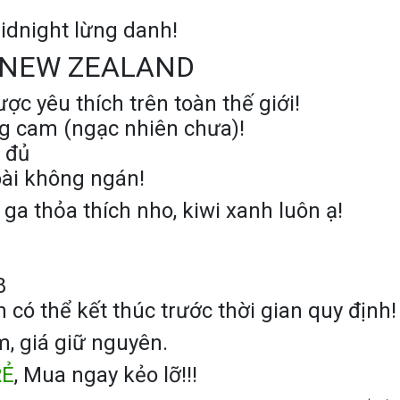
dnight lừng danh!
 NEW ZEALAND
được yêu thích trên toàn thế giới!
g cam (ngạc nhiên chưa)!
 đủ
oài không ngán!
a thỏa thích nho, kiwi xanh luôn ạ!
8
 có thể kết thúc trước thời gian quy định!
, giá giữ nguyên.
RẺ
, Mua ngay kẻo lỡ!!!