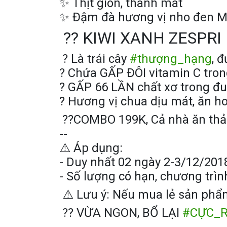
✨
Thịt giòn, thanh mát
✨
Đậm đà hương vị nho đen Mi
?
?
KIWI XANH ZESPRI
?
Là trái cây
#
thượng_hạng
, 
?
Chứa GẤP ĐÔI vitamin C tron
?
GẤP 66 LẦN chất xơ trong đu
?
Hương vị chua dịu mát, ăn h
?
?
COMBO 199K, Cả nhà ăn thả g
--
⚠️
Áp dụng:
- Duy nhất 02 ngày 2-3/12/201
- Số lượng có hạn, chương trình
⚠️
Lưu ý: Nếu mua lẻ sản phẩm
?
?
VỪA NGON, BỔ LẠI
#
CỰC_