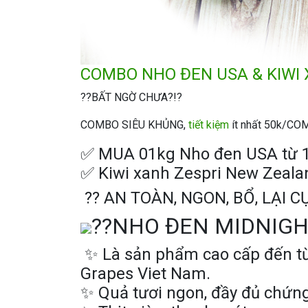
COMBO NHO ĐEN USA
& KIWI
?
?
BẤT NGỜ CHƯA?!?
COMBO SIÊU KHỦNG,
tiết kiệm
ít nhất 50k/CO
✅
MUA 01kg Nho đen USA từ 1
✅
Kiwi xanh Zespri New Zeala
?
?
AN TOÀN, NGON, BỔ, LẠI C
?
?
NHO ĐEN MIDNIGH
✨
Là sản phẩm cao cấp đến từ
Grapes Viet Nam.
✨
Quả tươi ngon, đầy đủ chứng