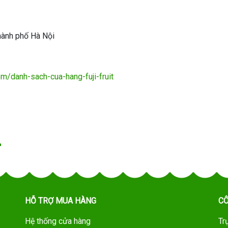
hành phố Hà Nội
com/danh-sach-cua-hang-fuji-fruit
HỖ TRỢ MUA HÀNG
CÔ
Hệ thống cửa hàng
Tr