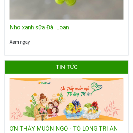
Nho xanh sữa Đài Loan
Xem ngay
TIN TỨC
ƠN THẦY MUỐN NGỎ - TỎ LÒNG TRI ÂN