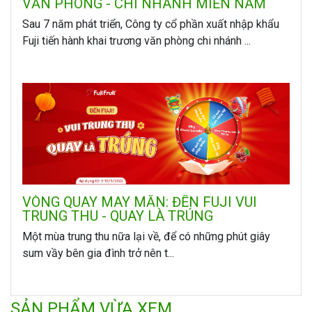
VĂN PHÒNG - CHI NHÁNH MIỀN NAM
Sau 7 năm phát triển, Công ty cổ phần xuất nhập khẩu
Fuji tiến hành khai trương văn phòng chi nhánh ...
VÒNG QUAY MAY MẮN: ĐẾN FUJI VUI
TRUNG THU - QUAY LÀ TRÚNG
Một mùa trung thu nữa lại về, để có những phút giây
sum vầy bên gia đình trở nên t...
SẢN PHẨM VỪA XEM