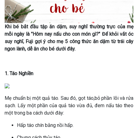
Khi bé bắt đầu tập ăn dặm, suy nghĩ thường trực của mẹ
mỗi ngày là "Hôm nay nấu cho con món gì?" Để khỏi vắt óc
suy nghĩ, Fuji gợi ý cho mẹ 5 công thức ăn dặm từ trái cây
ngon lành, dễ ăn cho bé dưới đây.
1. Táo Nghiền
Mẹ chuẩn bị một quả táo. Sau đó, gọt táo,bỏ phần lõi và rửa
sạch. Lấy một phần của quả táo vừa đủ, đem nấu táo theo
một trong ba cách dưới đây:
Hấp táo chín bằng nồi hấp.
Chưng cách thủy táo.