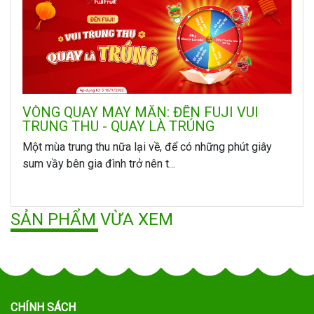
VÒNG QUAY MAY MẮN: ĐẾN FUJI VUI
TRUNG THU - QUAY LÀ TRÚNG
Một mùa trung thu nữa lại về, để có những phút giây
sum vầy bên gia đình trở nên t...
SẢN PHẨM VỪA XEM
CHÍNH SÁCH